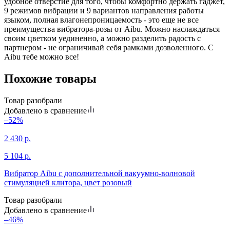
удобное отверстие для того, чтобы комфортно держать гаджет,
9 режимов вибрации и 9 вариантов направления работы
языком, полная влагонепроницаемость - это еще не все
преимущества вибратора-розы от Aibu. Можно наслаждаться
своим цветком уединенно, а можно разделить радость с
партнером - не ограничивай себя рамками дозволенного. С
Aibu тебе можно все!
Похожие товары
Товар разобрали
Добавлено в сравнение
–52%
2 430
р.
5 104
р.
Вибратор Aibu с дополнительной вакуумно-волновой
стимуляцией клитора, цвет розовый
Товар разобрали
Добавлено в сравнение
–46%