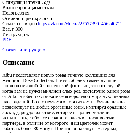
Стимуляция точки G
:
да
Водонепроницаемость
:
да
Подогрев
:
нет
Основной цвет
:
красный
Cсылка на видео
:
https://vk.com/video-227557396_456240711
Вес, г
:
300
Инструкции
:
PDF
Скачать инструкцию
Описание
Aibu представляет новую романтичную коллекцию для
женщин - Rose Collection. В ней собраны самые лучшие
воплощения любой эротической фантазии, это тот случай,
когда вам не нужен миллион алых роз, достаточно одной розы
от Aibu, чтобы чувствовать себя королевой мира чувственных
наслаждений. Роза с неутомимым язычком на бутоне нежно
воздействует на любые эрогенные зоны, имитируя оральные
ласки, даря удовольствие, которое вы ранее могли не
испытывать, либо все ограничивалось выносливостью
партнера, в отличие от которого, наш цветочек может
работать более 30 минут! Приятный на ощупь материал,