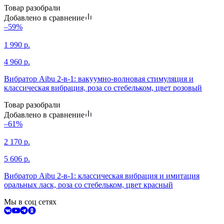
Товар разобрали
Добавлено в сравнение
–59%
1 990
р.
4 960
р.
Вибратор Aibu 2-в-1: вакуумно-волновая стимуляция и
классическая вибрация, роза со стебельком, цвет розовый
Товар разобрали
Добавлено в сравнение
–61%
2 170
р.
5 606
р.
Вибратор Aibu 2-в-1: классическая вибрация и имитация
оральных ласк, роза со стебельком, цвет красный
Мы в соц сетях