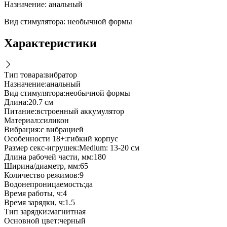
Назначение: анальный
Вид стимулятора: необычной формы
Характеристики
Тип товара
:
вибратор
Назначение
:
анальный
Вид стимулятора
:
необычной формы
Длина
:
20.7 см
Питание
:
встроенный аккумулятор
Материал
:
силикон
Вибрация
:
с вибрацией
Особенности 18+
:
гибкий корпус
Размер секс-игрушек
:
Medium: 13-20 см
Длина рабочей части, мм
:
180
Ширина/диаметр, мм
:
65
Количество режимов
:
9
Водонепроницаемость
:
да
Время работы, ч
:
4
Время зарядки, ч
:
1.5
Тип зарядки
:
магнитная
Основной цвет
:
черный