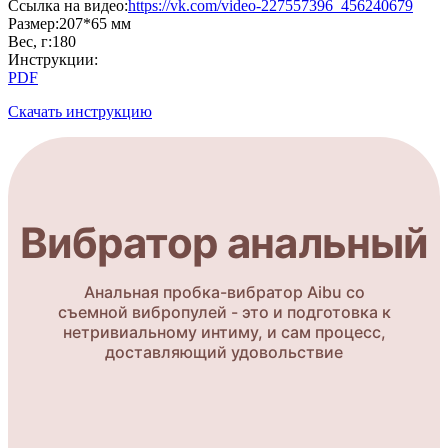
Cсылка на видео
:
https://vk.com/video-227557396_456240679
Размер
:
207*65 мм
Вес, г
:
180
Инструкции
:
PDF
Скачать инструкцию
Вибратор анальный
Анальная пробка-вибратор Aibu со
съемной вибропулей - это и подготовка к
нетривиальному интиму, и сам процесс,
доставляющий удовольствие