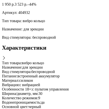
1 950
р.
3 523
р.
–44%
Артикул:
404932
Тип товара: вибро кольцо
Назначение: для эрекции
Вид стимулятора: беспроводной
Характеристики
Тип товара
:
вибро кольцо
Назначение
:
для эрекции
Вид стимулятора
:
беспроводной
Питание
:
встроенный аккумулятор
Материал
:
силикон
Вибрация
:
с вибрацией
Особенности 18+
:
с пультом управления
Ширина/диаметр, мм
:
30
Количество режимов
:
9
Водонепроницаемость
:
да
Основной цвет
:
черный