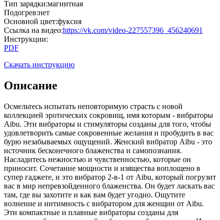
Тип зарядки
:
магнитная
Подогрев
:
нет
Основной цвет
:
фуксия
Cсылка на видео
:
https://vk.com/video-227557396_456240691
Инструкции
:
PDF
Скачать инструкцию
Описание
Осмельтесь испытать неповторимую страсть с новой
коллекцией эротических сокровищ, имя которым - вибраторы
Aibu. Эти вибраторы и стимуляторы созданы для того, чтобы
удовлетворить самые сокровенные желания и пробудить в вас
бурю незабываемых ощущений. Женский вибратор Aibu - это
источник бесконечного блаженства и самопознания.
Насладитесь нежностью и чувственностью, которые он
приносит. Сочетание мощности и изящества воплощено в
супер гаджете, и это вибратор 2-в-1 от Aibu, который погрузит
вас в мир непревзойденного блаженства. Он будет ласкать вас
там, где вы захотите и как вам будет угодно. Ощутите
волнение и интимность с вибратором для женщин от Aibu.
Эти компактные и плавные вибраторы созданы для