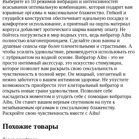
Выберите из 10 режимов вибрации и интенсивностей
всасывания оптимальную комбинацию, которая подарит вам
взрывные оргазмы и максимальное блаженство. Гибкий и
гнущийся конструктив обеспечивает идеальную посадку и
комфортное использование, а приятный на ощупь материал
корпуса добавляет эротического шарма вашему опыту. Не
бойтесь погрузиться в мир водных утех, ведь вибратор Aibu
полностью влагонепроницаем. Сделайте свои ванны и
душевые сеансы еще более пленительными и страстными. А
чтобы усилить удовольствие, рекомендуется использовать его
с лубрикантом на водной основе. Вибратор Aibu - это не
просто интимный аксессуар, это искусство стимуляции,
которое позволит вам раскрыть свою сексуальность и
чувственность в полной мере. Он мощный, элегантный и
нежно заботится о вашем интимном здоровье. Не упустите
возможность приобрести этот клиторальный вибратор и
открыть новые грани удовольствия. Позвольте себе
насладиться моментом и угодить себе с помощью вибратора
Aibu. Он станет вашим верным спутником на пути к
незабываемым оргазмам и сексуальному блаженству.
Раскройте свою чувственность вместе с Aibu!
Похожие товары