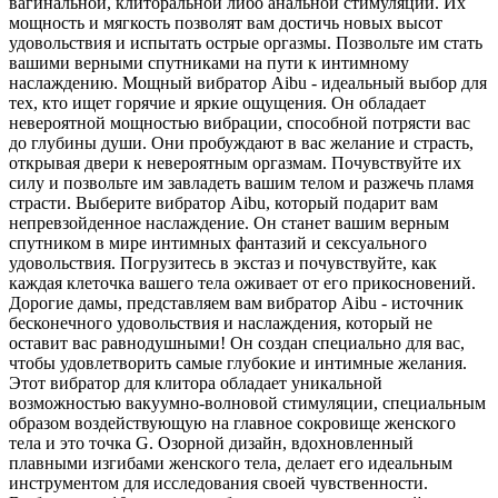
вагинальной, клиторальной либо анальной стимуляции. Их
мощность и мягкость позволят вам достичь новых высот
удовольствия и испытать острые оргазмы. Позвольте им стать
вашими верными спутниками на пути к интимному
наслаждению. Мощный вибратор Aibu - идеальный выбор для
тех, кто ищет горячие и яркие ощущения. Он обладает
невероятной мощностью вибрации, способной потрясти вас
до глубины души. Они пробуждают в вас желание и страсть,
открывая двери к невероятным оргазмам. Почувствуйте их
силу и позвольте им завладеть вашим телом и разжечь пламя
страсти. Выберите вибратор Aibu, который подарит вам
непревзойденное наслаждение. Он станет вашим верным
спутником в мире интимных фантазий и сексуального
удовольствия. Погрузитесь в экстаз и почувствуйте, как
каждая клеточка вашего тела оживает от его прикосновений.
Дорогие дамы, представляем вам вибратор Aibu - источник
бесконечного удовольствия и наслаждения, который не
оставит вас равнодушными! Он создан специально для вас,
чтобы удовлетворить самые глубокие и интимные желания.
Этот вибратор для клитора обладает уникальной
возможностью вакуумно-волновой стимуляции, специальным
образом воздействующую на главное сокровище женского
тела и это точка G. Озорной дизайн, вдохновленный
плавными изгибами женского тела, делает его идеальным
инструментом для исследования своей чувственности.