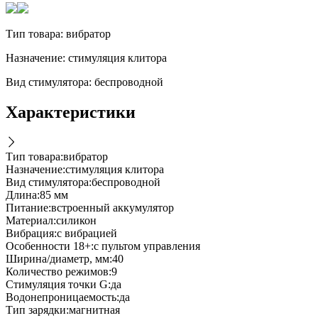
Тип товара: вибратор
Назначение: стимуляция клитора
Вид стимулятора: беспроводной
Характеристики
Тип товара
:
вибратор
Назначение
:
стимуляция клитора
Вид стимулятора
:
беспроводной
Длина
:
85 мм
Питание
:
встроенный аккумулятор
Материал
:
силикон
Вибрация
:
с вибрацией
Особенности 18+
:
с пультом управления
Ширина/диаметр, мм
:
40
Количество режимов
:
9
Стимуляция точки G
:
да
Водонепроницаемость
:
да
Тип зарядки
:
магнитная