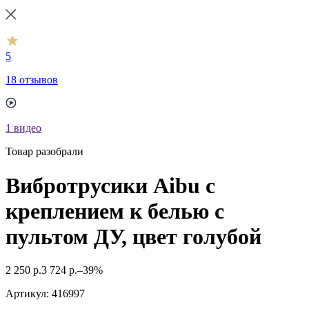
5
18 отзывов
1
видео
Товар разобрали
Вибротрусики Aibu с
креплением к белью с
пультом ДУ, цвет голубой
2 250
р.
3 724
р.
–39%
Артикул:
416997