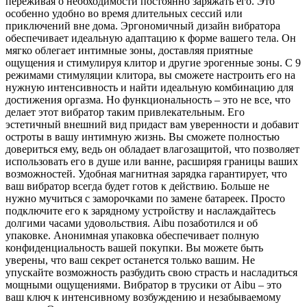
переживая о необходимости постоянно заряжать его. Это
особенно удобно во время длительных сессий или
приключений вне дома. Эргономичный дизайн вибратора
обеспечивает идеальную адаптацию к форме вашего тела. Он
мягко облегает интимные зоны, доставляя приятные
ощущения и стимулируя клитор и другие эрогенные зоны. С 9
режимами стимуляции клитора, вы сможете настроить его на
нужную интенсивность и найти идеальную комбинацию для
достижения оргазма. Но функциональность – это не все, что
делает этот вибратор таким привлекательным. Его
эстетичный внешний вид придаст вам уверенности и добавит
остроты в вашу интимную жизнь. Вы сможете полностью
довериться ему, ведь он обладает влагозащитой, что позволяет
использовать его в душе или ванне, расширяя границы ваших
возможностей. Удобная магнитная зарядка гарантирует, что
ваш вибратор всегда будет готов к действию. Больше не
нужно мучиться с заморочками по замене батареек. Просто
подключите его к зарядному устройству и наслаждайтесь
долгими часами удовольствия. Aibu позаботился и об
упаковке. Анонимная упаковка обеспечивает полную
конфиденциальность вашей покупки. Вы можете быть
уверены, что ваш секрет останется только вашим. Не
упускайте возможность разбудить свою страсть и насладиться
мощными ощущениями. Вибратор в трусики от Aibu – это
ваш ключ к интенсивному возбуждению и незабываемому