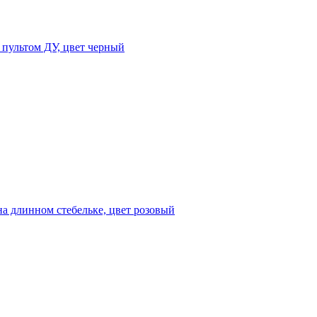
 пультом ДУ, цвет черный
на длинном стебельке, цвет розовый