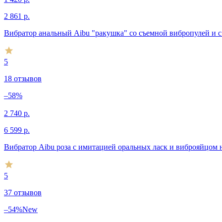
2 861
р.
Вибратор анальный Aibu "ракушка" со съемной вибропулей и с
5
18 отзывов
–58%
2 740
р.
6 599
р.
Вибратор Aibu роза с имитацией оральных ласк и виброяйцом 
5
37 отзывов
–54%
New