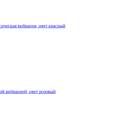
сическая вибрация, цвет красный
ой вибрацией, цвет розовый