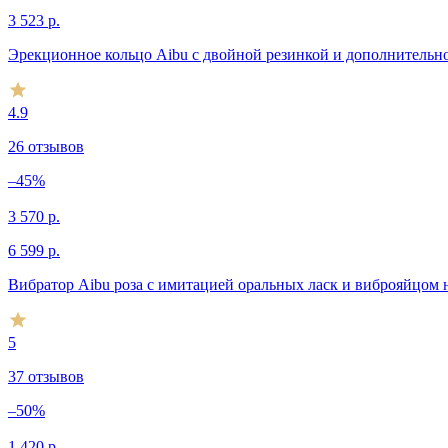
3 523
р.
Эрекционное кольцо Aibu с двойной резинкой и дополнительн
4.9
26 отзывов
–45%
3 570
р.
6 599
р.
Вибратор Aibu роза с имитацией оральных ласк и виброяйцом 
5
37 отзывов
–50%
1 420
р.