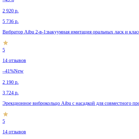
2 920
р.
5 736
р.
Вибратор Aibu 2-в-1:вакуумная имитация оральных ласк и кла
5
14 отзывов
–41%
New
2 190
р.
3 724
р.
Эрекционное виброкольцо Aibu с насадкой для совместного пр
5
14 отзывов