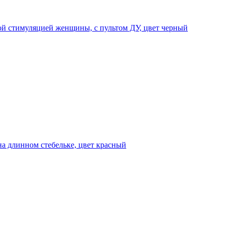
ой стимуляцией женщины, с пультом ДУ, цвет черный
на длинном стебельке, цвет красный