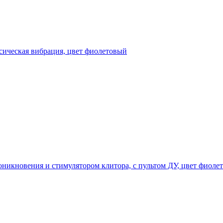
ссическая вибрация, цвет фиолетовый
оникновения и стимулятором клитора, с пультом ДУ, цвет фиоле