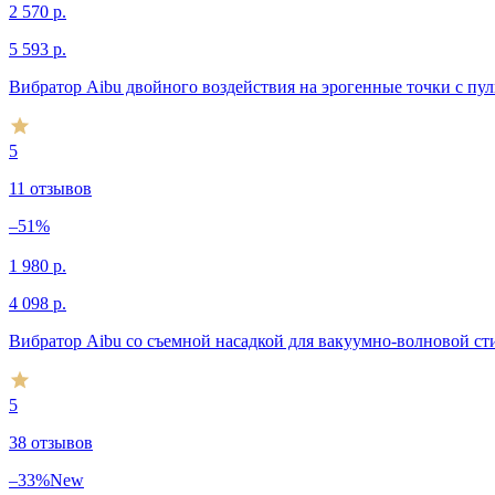
2 570
р.
5 593
р.
Вибратор Aibu двойного воздействия на эрогенные точки с пул
5
11 отзывов
–51%
1 980
р.
4 098
р.
Вибратор Aibu со съемной насадкой для вакуумно-волновой с
5
38 отзывов
–33%
New