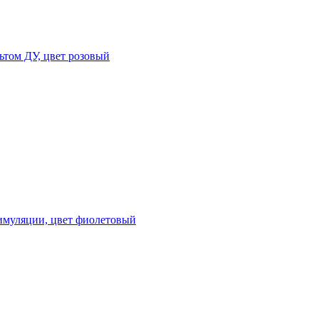
ьтом ДУ, цвет розовый
тимуляции, цвет фиолетовый