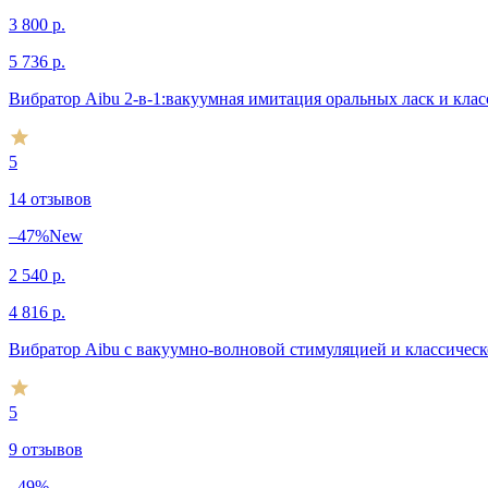
3 800
р.
5 736
р.
Вибратор Aibu 2-в-1:вакуумная имитация оральных ласк и клас
5
14 отзывов
–47%
New
2 540
р.
4 816
р.
Вибратор Aibu с вакуумно-волновой стимуляцией и классическ
5
9 отзывов
–49%