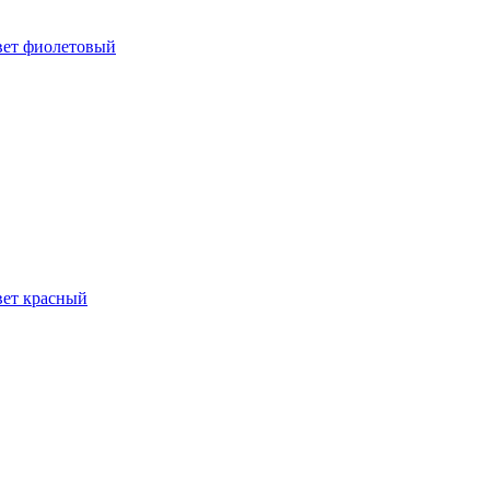
цвет фиолетовый
вет красный